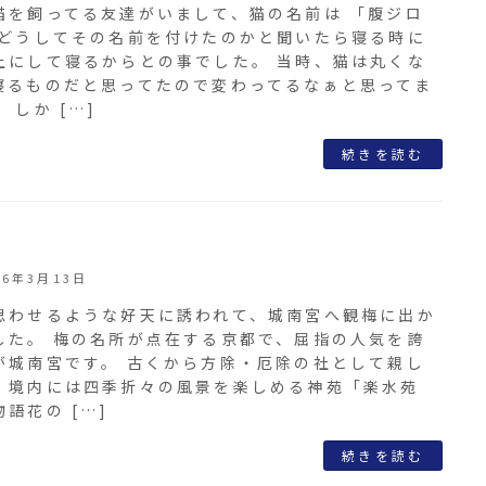
猫を飼ってる友達がいまして、猫の名前は 「腹ジロ
 どうしてその名前を付けたのかと聞いたら寝る時に
上にして寝るからとの事でした。 当時、猫は丸くな
寝るものだと思ってたので変わってるなぁと思ってま
 しか […]
続きを読む
26年3月13日
思わせるような好天に誘われて、城南宮へ観梅に出か
した。 梅の名所が点在する京都で、屈指の人気を誇
が城南宮です。 古くから方除・厄除の社として親し
、境内には四季折々の風景を楽しめる神苑「楽水苑
語花の […]
続きを読む