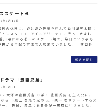
ススケート⛸
26年3月11日
23日の休日に、娘と娘の先輩を連れて香川県三木町に
「トレスタ白山 アイスアリーナ」に行ってきまし
 香川県にある唯一のスケート場で、祭日という事も
子供から年配の方まで大勢来ていました。 僕自身
続きを読む
ドラマ「豊臣兄弟」
26年3月9日
の大河は豊臣秀吉 の弟・ 豊臣秀長 を主人公に、
 から 下剋上 を経て兄の 天下統一 をサポートするス
リー。 先日、岐阜にある墨俣一夜城に行きました。