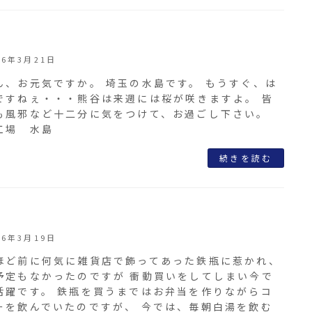
26年3月21日
ん、お元気ですか。 埼玉の水島です。 もうすぐ、は
ですねぇ・・・熊谷は来週には桜が咲きますよ。 皆
も風邪など十二分に気をつけて、お過ごし下さい。
工場 水島
続きを読む
26年3月19日
ほど前に何気に雑貨店で飾ってあった鉄瓶に惹かれ、
予定もなかったのですが 衝動買いをしてしまい今で
活躍です。 鉄瓶を買うまではお弁当を作りながらコ
ーを飲んでいたのですが、 今では、毎朝白湯を飲む