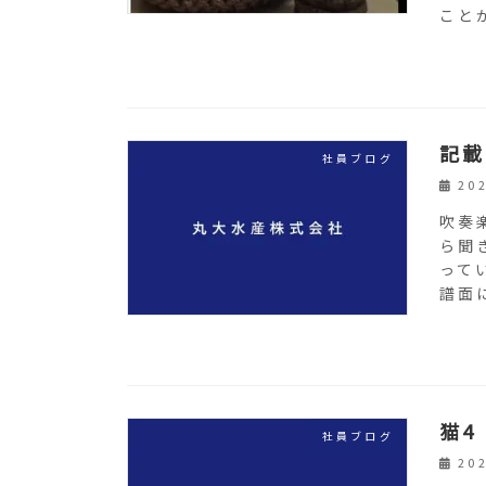
ことが
記載
社員ブログ
20
吹奏
ら聞
って
譜面
猫4
社員ブログ
20