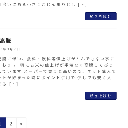
川沿いにある小さくこじんまりとし […]
続きを読む
高騰
26年3月7日
高騰に伴い、食料・飲料等値上げがとんでもない事に
ており 。 特にお米の値上げが半端なく高騰してびっ
しています スーパーで買うと高いので、ネット購入で
ントが貯まった時にポイント併用で 少しでも安く入
る […]
続きを読む
固
固
1
2
»