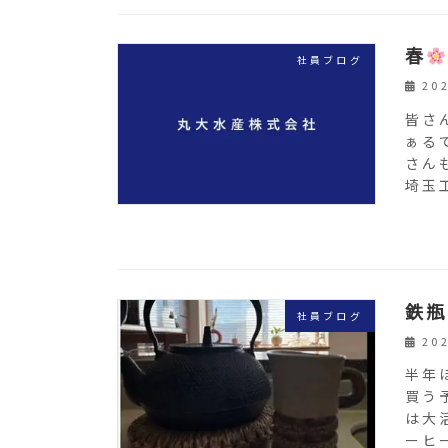
春
社員ブログ
20
皆さ
ぁる
さん
埼玉
鉄瓶
社員ブログ
20
半年
買う
は大
ーヒ