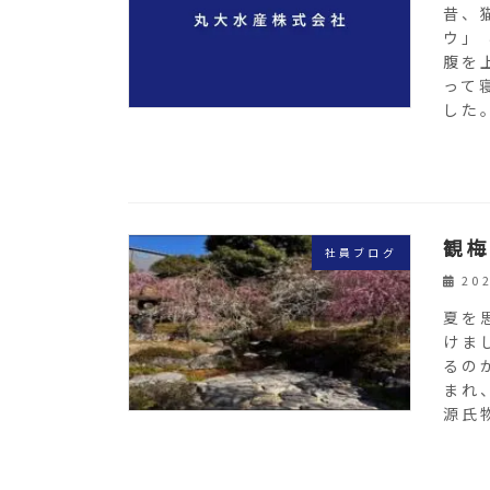
昔、
ウ」
腹を
って
した。
観梅
社員ブログ
20
夏を
けま
るの
まれ
源氏物