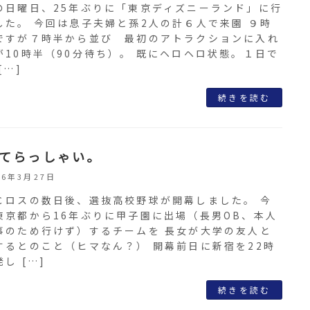
の日曜日、25年ぶりに「東京ディズニーランド」に行
した。 今回は息子夫婦と孫2人の計６人で来園 ９時
ですが７時半から並び 最初のアトラクションに入れ
が10時半（90分待ち）。 既にヘロヘロ状態。１日で
[…]
続きを読む
てらっしゃい。
26年3月27日
Ｃロスの数日後、選抜高校野球が開幕しました。 今
東京都から16年ぶりに甲子園に出場（長男OB、本人
事のため行けず）するチームを 長女が大学の友人と
するとのこと（ヒマなん？） 開幕前日に新宿を22時
し […]
続きを読む