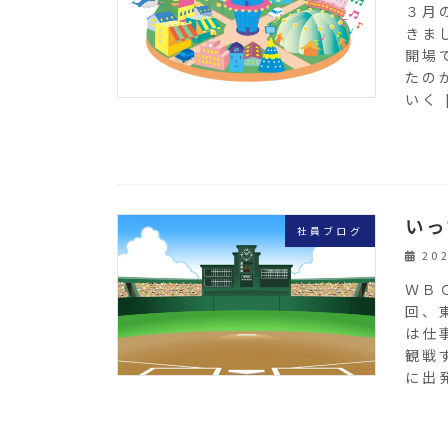
３月
きま
開場
たの
いく 
いっ
社員ブログ
20
ＷＢ
回、
は仕
観戦
に出発