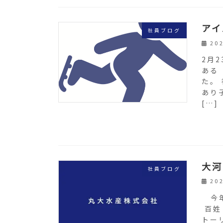
アイ
社員ブログ
20
2月
ある
た。
あり
[…]
大河
社員ブログ
20
今年
百姓
トー