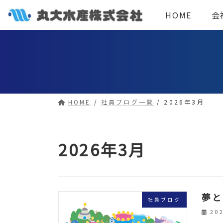
コ
ナ
HOME
会
ン
ビ
テ
ゲ
ン
ー
ツ
シ
へ
ョ
ス
ン
HOME
社員ブログ一覧
2026年3月
キ
に
ッ
移
プ
動
2026年3月
夢と
社員ブログ
20