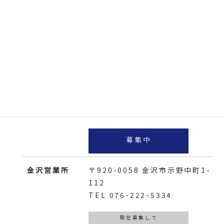
募集中
中部営業部
名古屋営業所
〒459-8001
名古屋市緑区大高
町丸の内55
TEL 052-621-4137
募集中
金沢営業所
〒920-0058
金沢市示野中町1-
112
TEL
076-222-5334
現在募集して