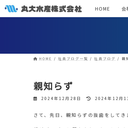
コ
ナ
HOME
会
ン
ビ
テ
ゲ
ン
ー
ツ
シ
へ
ョ
ス
ン
HOME
社員ブログ一覧
社員ブログ
親
キ
に
ッ
移
プ
動
親知らず
最
2024年12月28日
2024年12月1
終
更
さて、先日、親知らずの抜歯をしてき
新
日