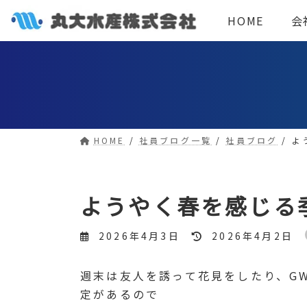
コ
ナ
HOME
会
ン
ビ
テ
ゲ
ン
ー
ツ
シ
へ
ョ
ス
ン
HOME
社員ブログ一覧
社員ブログ
よ
キ
に
ッ
移
プ
動
ようやく春を感じる
最
2026年4月3日
2026年4月2日
終
更
週末は友人を誘って花見をしたり、G
新
定があるので
日